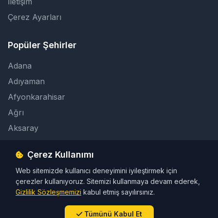
İletişim
Çerez Ayarları
Popüler Şehirler
Adana
Adıyaman
Afyonkarahisar
Ağrı
Aksaray
Çerez Kullanımı
İletişim
Web sitemizde kullanıcı deneyimini iyileştirmek için
info@taksicibul.com
çerezler kullanıyoruz. Sitemizi kullanmaya devam ederek,
İletişim Butonu
Gizlilik Sözleşmemizi
kabul etmiş sayılırsınız.
Tümünü Kabul Et