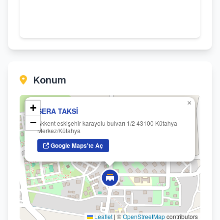
Konum
×
+
SERA TAKSİ
−
Akkent eskişehir karayolu bulvarı 1/2 43100 Kütahya
Merkez/Kütahya
Google Maps'te Aç
Leaflet
|
©
OpenStreetMap
contributors