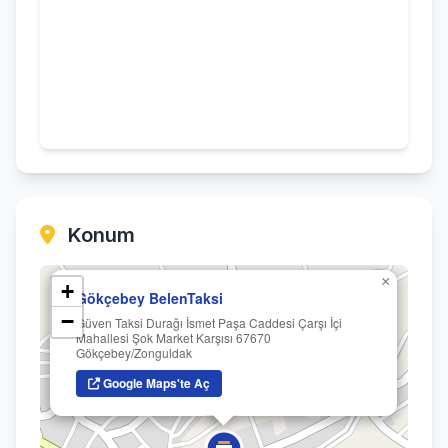
Konum
×
+
Gökçebey BelenTaksi
−
Güven Taksi Durağı İsmet Paşa Caddesi Çarşı İçi
Mahallesi Şok Market Karşısı 67670
Gökçebey/Zonguldak
Google Maps'te Aç