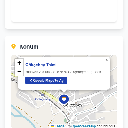
Konum
×
+
Gökçebey Taksi
−
İstasyon Atatürk Cd. 67670 Gökçebey/Zonguldak
Google Maps'te Aç
Leaflet
|
©
OpenStreetMap
contributors