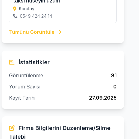
taksi hüseyin üzüm
Karatay
0549 424 24 14
Tümünü Görüntüle
İstatistikler
Görüntülenme
81
Yorum Sayısı
0
Kayıt Tarihi
27.09.2025
Firma Bilgilerini Düzenleme/Silme
Talebi