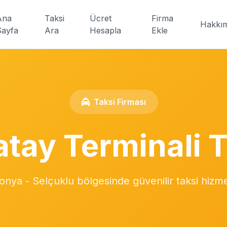
Ana
Taksi
Ücret
Firma
Hakkı
Sayfa
Ara
Hesapla
Ekle
Taksi Firması
atay Terminali T
onya - Selçuklu bölgesinde güvenilir taksi hizme