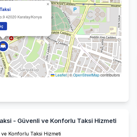
×
 Taksi
No.9 42020 Karatay/Konya
Aç
Leaflet
|
©
OpenStreetMap
contributors
ksi - Güvenli ve Konforlu Taksi Hizmeti
 ve Konforlu Taksi Hizmeti