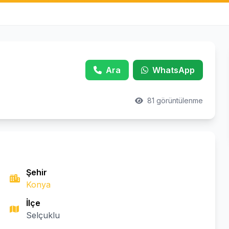
Ara
WhatsApp
81 görüntülenme
Şehir
Konya
İlçe
Selçuklu