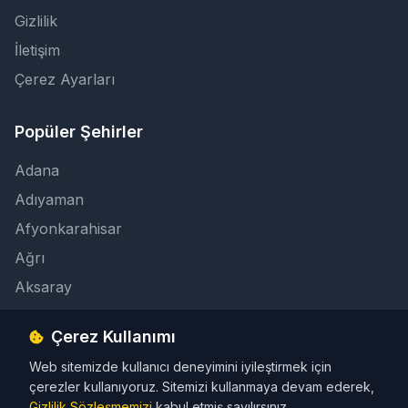
Gizlilik
İletişim
Çerez Ayarları
Popüler Şehirler
Adana
Adıyaman
Afyonkarahisar
Ağrı
Aksaray
Çerez Kullanımı
İletişim
Web sitemizde kullanıcı deneyimini iyileştirmek için
info@taksicibul.com
çerezler kullanıyoruz. Sitemizi kullanmaya devam ederek,
İletişim Butonu
Gizlilik Sözleşmemizi
kabul etmiş sayılırsınız.