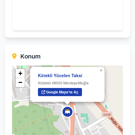
Konum
×
+
Kötekli Yücelen Taksi
−
Köstekli 48000 Menteşe/Muğla
Google Maps'te Aç