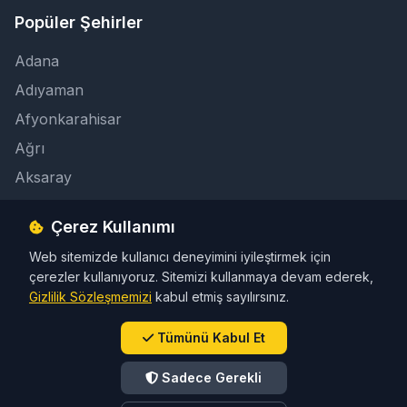
Popüler Şehirler
Adana
Adıyaman
Afyonkarahisar
Ağrı
Aksaray
Çerez Kullanımı
İletişim
Web sitemizde kullanıcı deneyimini iyileştirmek için
info@taksicibul.com
çerezler kullanıyoruz. Sitemizi kullanmaya devam ederek,
İletişim Butonu
Gizlilik Sözleşmemizi
kabul etmiş sayılırsınız.
Tümünü Kabul Et
Sadece Gerekli