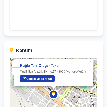
Konum
×
+
Muğla Yeni Otogar Taksi
−
Muslihittin Atatürk Blv. no:27 48000 Menteşe/Muğla
Google Maps'te Aç