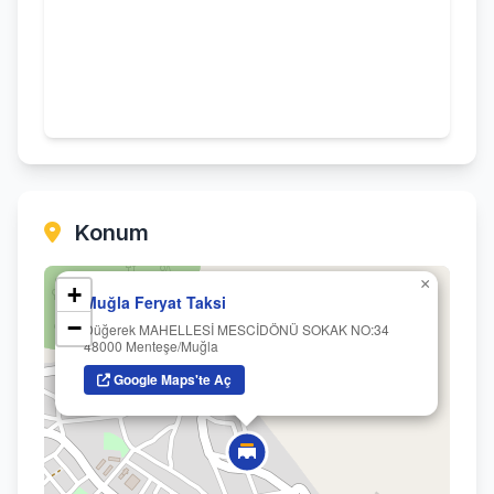
Konum
×
+
Muğla Feryat Taksi
−
Düğerek MAHELLESİ MESCİDÖNÜ SOKAK NO:34
48000 Menteşe/Muğla
Google Maps'te Aç