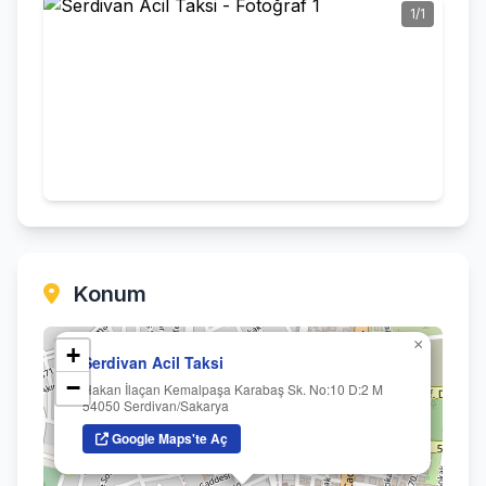
1/1
Konum
×
+
Serdivan Acil Taksi
−
Hakan İlaçan Kemalpaşa Karabaş Sk. No:10 D:2 M
54050 Serdivan/Sakarya
Google Maps'te Aç