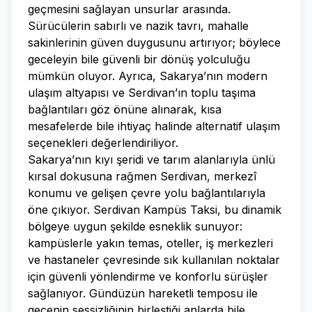
geçmesini sağlayan unsurlar arasında.
Sürücülerin sabırlı ve nazik tavrı, mahalle
sakinlerinin güven duygusunu artırıyor; böylece
geceleyin bile güvenli bir dönüş yolculuğu
mümkün oluyor. Ayrıca, Sakarya’nın modern
ulaşım altyapısı ve Serdivan’ın toplu taşıma
bağlantıları göz önüne alınarak, kısa
mesafelerde bile ihtiyaç halinde alternatif ulaşım
seçenekleri değerlendiriliyor.
Sakarya’nın kıyı şeridi ve tarım alanlarıyla ünlü
kırsal dokusuna rağmen Serdivan, merkezî
konumu ve gelişen çevre yolu bağlantılarıyla
öne çıkıyor. Serdivan Kampüs Taksi, bu dinamik
bölgeye uygun şekilde esneklik sunuyor:
kampüslerle yakın temas, oteller, iş merkezleri
ve hastaneler çevresinde sık kullanılan noktalar
için güvenli yönlendirme ve konforlu sürüşler
sağlanıyor. Gündüzün hareketli temposu ile
gecenin sessizliğinin birleştiği anlarda bile