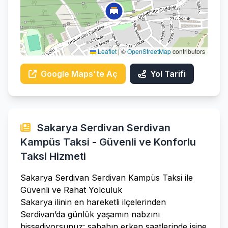
Leaflet
|
©
OpenStreetMap
contributors
Google Maps'te Aç
Yol Tarifi
Sakarya Serdivan Serdivan
Kampüs Taksi - Güvenli ve Konforlu
Taksi Hizmeti
Sakarya Serdivan Serdivan Kampüs Taksi ile
Güvenli ve Rahat Yolculuk
Sakarya ilinin en hareketli ilçelerinden
Serdivan’da günlük yaşamın nabzını
hissediyorsunuz: sabahın erken saatlerinde işine