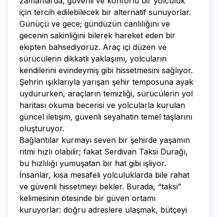
zamanlarda, güvenli ve konforlu bir yolculuk
için tercih edilebilecek bir alternatif sunuyorlar.
Günüçü ve gece; gündüzün canlılığını ve
gecenin sakinliğini bilerek hareket eden bir
ekipten bahsediyoruz. Araç içi düzen ve
sürücülerin dikkatli yaklaşımı, yolcuların
kendilerini evindeymiş gibi hissetmesini sağlıyor.
Şehrin ışıklarıyla yarışan şehir temposuna ayak
uydururken, araçların temizliği, sürücülerin yol
haritası okuma becerisi ve yolcularla kurulan
güncel iletişim, güvenli seyahatin temel taşlarını
oluşturuyor.
Bağlantılar kurmayı seven bir şehirde yaşamın
ritmi hızlı olabilir; fakat Serdivan Taksi Durağı,
bu hızlılığı yumuşatan bir hat gibi işliyor.
İnsanlar, kısa mesafeli yolculuklarda bile rahat
ve güvenli hissetmeyi bekler. Burada, “taksi”
kelimesinin ötesinde bir güven ortamı
kuruyorlar: doğru adreslere ulaşmak, bütçeyi